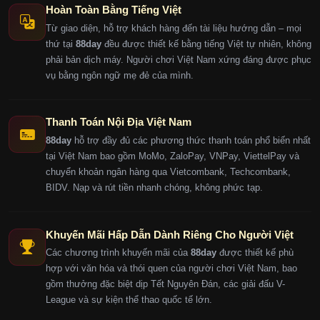
Hoàn Toàn Bằng Tiếng Việt
Từ giao diện, hỗ trợ khách hàng đến tài liệu hướng dẫn – mọi
thứ tại
88day
đều được thiết kế bằng tiếng Việt tự nhiên, không
phải bản dịch máy. Người chơi Việt Nam xứng đáng được phục
vụ bằng ngôn ngữ mẹ đẻ của mình.
Thanh Toán Nội Địa Việt Nam
88day
hỗ trợ đầy đủ các phương thức thanh toán phổ biến nhất
tại Việt Nam bao gồm MoMo, ZaloPay, VNPay, ViettelPay và
chuyển khoản ngân hàng qua Vietcombank, Techcombank,
BIDV. Nạp và rút tiền nhanh chóng, không phức tạp.
Khuyến Mãi Hấp Dẫn Dành Riêng Cho Người Việt
Các chương trình khuyến mãi của
88day
được thiết kế phù
hợp với văn hóa và thói quen của người chơi Việt Nam, bao
gồm thưởng đặc biệt dịp Tết Nguyên Đán, các giải đấu V-
League và sự kiện thể thao quốc tế lớn.