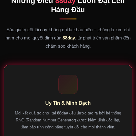
Những Điều
88day
Luôn Đặt Lên
Hàng Đầu
Sáu giá trị cốt lõi này không chỉ là khẩu hiệu – chúng là kim chỉ
nam cho mọi quyết định của
88day
, từ phát triển sản phẩm đến
chăm sóc khách hàng.
Uy Tín & Minh Bạch
Mọi kết quả trò chơi tại
88day
đều được tạo ra bởi hệ thống
RNG (Random Number Generator) được kiểm định độc lập,
đảm bảo tính công bằng tuyệt đối cho mọi thành viên.