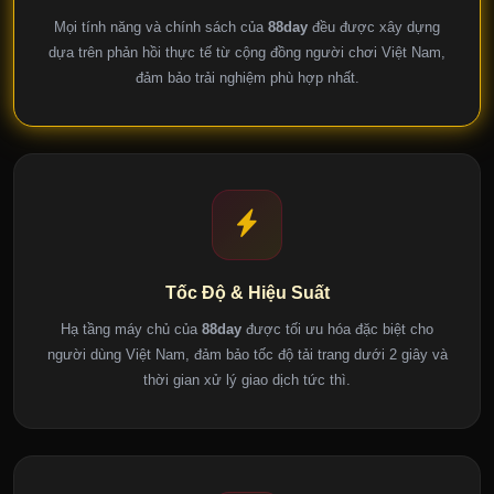
Mọi tính năng và chính sách của
88day
đều được xây dựng
dựa trên phản hồi thực tế từ cộng đồng người chơi Việt Nam,
đảm bảo trải nghiệm phù hợp nhất.
Tốc Độ & Hiệu Suất
Hạ tầng máy chủ của
88day
được tối ưu hóa đặc biệt cho
người dùng Việt Nam, đảm bảo tốc độ tải trang dưới 2 giây và
thời gian xử lý giao dịch tức thì.