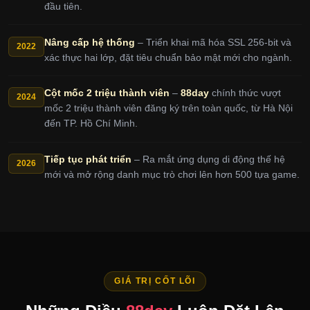
đầu tiên.
Nâng cấp hệ thống
– Triển khai mã hóa SSL 256-bit và
2022
xác thực hai lớp, đặt tiêu chuẩn bảo mật mới cho ngành.
Cột mốc 2 triệu thành viên
–
88day
chính thức vượt
2024
mốc 2 triệu thành viên đăng ký trên toàn quốc, từ Hà Nội
đến TP. Hồ Chí Minh.
Tiếp tục phát triển
– Ra mắt ứng dụng di động thế hệ
2026
mới và mở rộng danh mục trò chơi lên hơn 500 tựa game.
GIÁ TRỊ CỐT LÕI