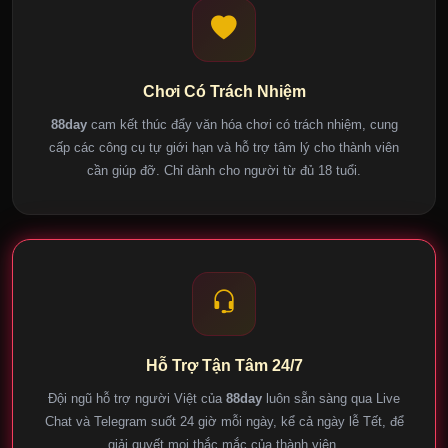
Chơi Có Trách Nhiệm
88day
cam kết thúc đẩy văn hóa chơi có trách nhiệm, cung
cấp các công cụ tự giới hạn và hỗ trợ tâm lý cho thành viên
cần giúp đỡ. Chỉ dành cho người từ đủ 18 tuổi.
Hỗ Trợ Tận Tâm 24/7
Đội ngũ hỗ trợ người Việt của
88day
luôn sẵn sàng qua Live
Chat và Telegram suốt 24 giờ mỗi ngày, kể cả ngày lễ Tết, để
giải quyết mọi thắc mắc của thành viên.