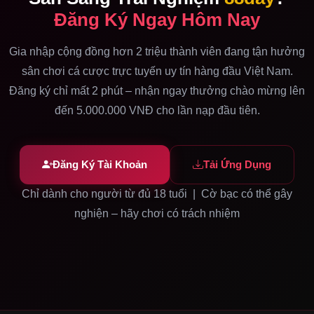
Đăng Ký Ngay Hôm Nay
Gia nhập cộng đồng hơn 2 triệu thành viên đang tận hưởng
sân chơi cá cược trực tuyến uy tín hàng đầu Việt Nam.
Đăng ký chỉ mất 2 phút – nhận ngay thưởng chào mừng lên
đến 5.000.000 VNĐ cho lần nạp đầu tiên.
Đăng Ký Tài Khoản
Tải Ứng Dụng
Chỉ dành cho người từ đủ 18 tuổi | Cờ bạc có thể gây
nghiện – hãy chơi có trách nhiệm