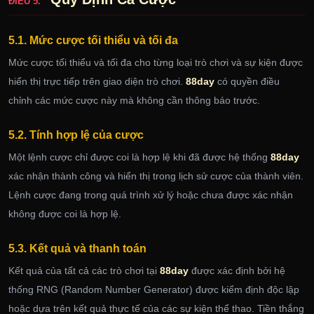
ĐIỀU 5.
5.1. Mức cược tối thiểu và tối đa
Mức cược tối thiểu và tối đa cho từng loại trò chơi và sự kiện được
hiển thị trực tiếp trên giao diện trò chơi.
88day
có quyền điều
chỉnh các mức cược này mà không cần thông báo trước.
5.2. Tính hợp lệ của cược
Một lệnh cược chỉ được coi là hợp lệ khi đã được hệ thống
88day
xác nhận thành công và hiển thị trong lịch sử cược của thành viên.
Lệnh cược đang trong quá trình xử lý hoặc chưa được xác nhận
không được coi là hợp lệ.
5.3. Kết quả và thanh toán
Kết quả của tất cả các trò chơi tại
88day
được xác định bởi hệ
thống RNG (Random Number Generator) được kiểm định độc lập
hoặc dựa trên kết quả thực tế của các sự kiện thể thao. Tiền thắng