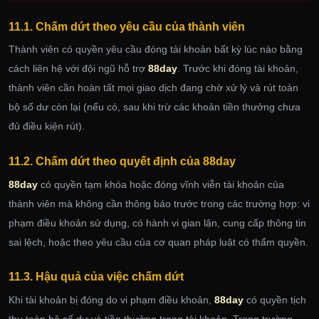
11.1. Chấm dứt theo yêu cầu của thành viên
Thành viên có quyền yêu cầu đóng tài khoản bất kỳ lúc nào bằng
cách liên hệ với đội ngũ hỗ trợ
88day
. Trước khi đóng tài khoản,
thành viên cần hoàn tất mọi giao dịch đang chờ xử lý và rút toàn
bộ số dư còn lại (nếu có, sau khi trừ các khoản tiền thưởng chưa
đủ điều kiện rút).
11.2. Chấm dứt theo quyết định của 88day
88day
có quyền tạm khóa hoặc đóng vĩnh viễn tài khoản của
thành viên mà không cần thông báo trước trong các trường hợp: vi
phạm điều khoản sử dụng, có hành vi gian lận, cung cấp thông tin
sai lệch, hoặc theo yêu cầu của cơ quan pháp luật có thẩm quyền.
11.3. Hậu quả của việc chấm dứt
Khi tài khoản bị đóng do vi phạm điều khoản,
88day
có quyền tịch
thu toàn bộ số dư và tiền thưởng trong tài khoản. Trong trường