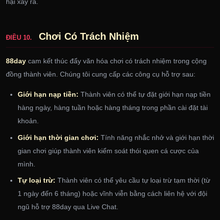
hại xảy ra.
Chơi Có Trách Nhiệm
ĐIỀU 10.
88day
cam kết thúc đẩy văn hóa chơi có trách nhiệm trong cộng
đồng thành viên. Chúng tôi cung cấp các công cụ hỗ trợ sau:
Giới hạn nạp tiền:
Thành viên có thể tự đặt giới hạn nạp tiền
hàng ngày, hàng tuần hoặc hàng tháng trong phần cài đặt tài
khoản.
Giới hạn thời gian chơi:
Tính năng nhắc nhở và giới hạn thời
gian chơi giúp thành viên kiểm soát thói quen cá cược của
mình.
Tự loại trừ:
Thành viên có thể yêu cầu tự loại trừ tạm thời (từ
1 ngày đến 6 tháng) hoặc vĩnh viễn bằng cách liên hệ với đội
ngũ hỗ trợ 88day qua Live Chat.