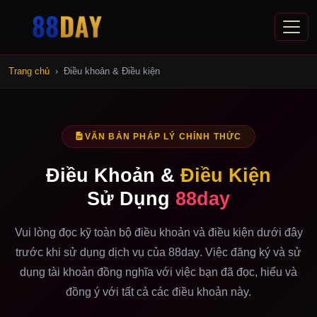
Trang chủ
Điều khoản & Điều kiện
VĂN BẢN PHÁP LÝ CHÍNH THỨC
Điều Khoản &
Điều Kiện
Sử Dụng
88day
Vui lòng đọc kỹ toàn bộ điều khoản và điều kiện dưới đây
trước khi sử dụng dịch vụ của
88day
. Việc đăng ký và sử
dụng tài khoản đồng nghĩa với việc bạn đã đọc, hiểu và
đồng ý với tất cả các điều khoản này.