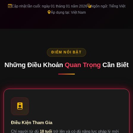
Cập nhật lần cuối: ngày 01 tháng 01 năm 2026
Ngôn ngữ: Tiếng Việt
Áp dụng tại: Việt Nam
ĐIỂM NỔI BẬT
Những Điều Khoản
Quan Trọng
Cần Biết
Điều Kiện Tham Gia
Chỉ người từ đủ
18 tuổi
trở lên và có đủ năng lực pháp lý mới