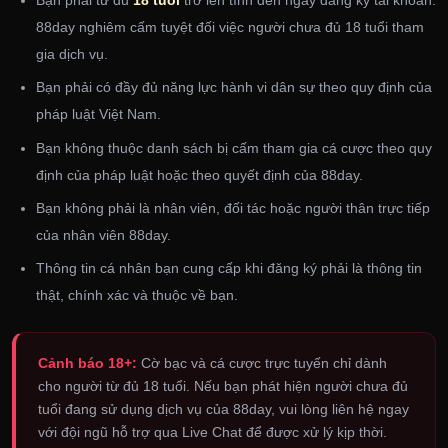
88day nghiêm cấm tuyệt đối việc người chưa đủ 18 tuổi tham
gia dịch vụ.
Bạn phải có đầy đủ năng lực hành vi dân sự theo quy định của
pháp luật Việt Nam.
Bạn không thuộc danh sách bị cấm tham gia cá cược theo quy
định của pháp luật hoặc theo quyết định của 88day.
Bạn không phải là nhân viên, đối tác hoặc người thân trực tiếp
của nhân viên 88day.
Thông tin cá nhân bạn cung cấp khi đăng ký phải là thông tin
thật, chính xác và thuộc về bạn.
Cảnh báo 18+:
Cờ bạc và cá cược trực tuyến chỉ dành
cho người từ đủ 18 tuổi. Nếu bạn phát hiện người chưa đủ
tuổi đang sử dụng dịch vụ của 88day, vui lòng liên hệ ngay
với đội ngũ hỗ trợ qua Live Chat để được xử lý kịp thời.