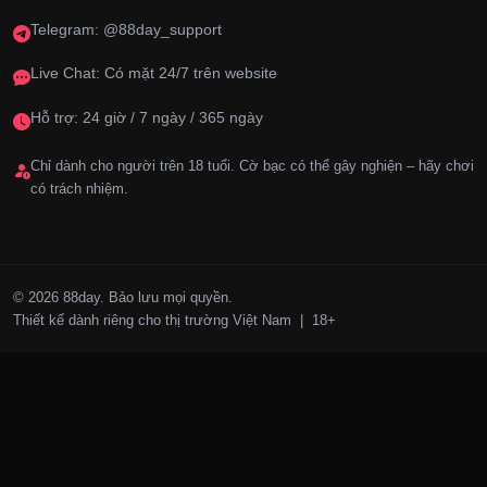
Telegram: @88day_support
Live Chat: Có mặt 24/7 trên website
Hỗ trợ: 24 giờ / 7 ngày / 365 ngày
Chỉ dành cho người trên 18 tuổi. Cờ bạc có thể gây nghiện – hãy chơi
có trách nhiệm.
© 2026 88day. Bảo lưu mọi quyền.
Thiết kế dành riêng cho thị trường Việt Nam | 18+