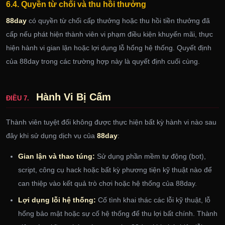
6.4. Quyền từ chối và thu hồi thưởng
88day
có quyền từ chối cấp thưởng hoặc thu hồi tiền thưởng đã
cấp nếu phát hiện thành viên vi phạm điều kiện khuyến mãi, thực
hiện hành vi gian lận hoặc lợi dụng lỗ hổng hệ thống. Quyết định
của 88day trong các trường hợp này là quyết định cuối cùng.
Hành Vi Bị Cấm
ĐIỀU 7.
Thành viên tuyệt đối không được thực hiện bất kỳ hành vi nào sau
đây khi sử dụng dịch vụ của
88day
:
Gian lận và thao túng:
Sử dụng phần mềm tự động (bot),
script, công cụ hack hoặc bất kỳ phương tiện kỹ thuật nào để
can thiệp vào kết quả trò chơi hoặc hệ thống của 88day.
Lợi dụng lỗi hệ thống:
Cố tình khai thác các lỗi kỹ thuật, lỗ
hổng bảo mật hoặc sự cố hệ thống để thu lợi bất chính. Thành