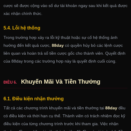
cược sẽ được cộng vào số dư tài khoản ngay sau khi kết quả được
xác nhận chính thức.
5.4. Lỗi hệ thống
Trong trường hợp xảy ra lỗi kỹ thuật hoặc sự cố hệ thống ảnh
hưởng đến kết quả cược,
88day
có quyền hủy bỏ các lệnh cược
liên quan và hoàn trả số tiền cược gốc cho thành viên. Quyết định
của 88day trong các trường hợp này là quyết định cuối cùng.
Khuyến Mãi Và Tiền Thưởng
ĐIỀU 6.
6.1. Điều kiện nhận thưởng
Tất cả các chương trình khuyến mãi và tiền thưởng tại
88day
đều
có điều kiện và thời hạn cụ thể. Thành viên có trách nhiệm đọc kỹ
điều kiện của từng chương trình trước khi tham gia. Việc nhận